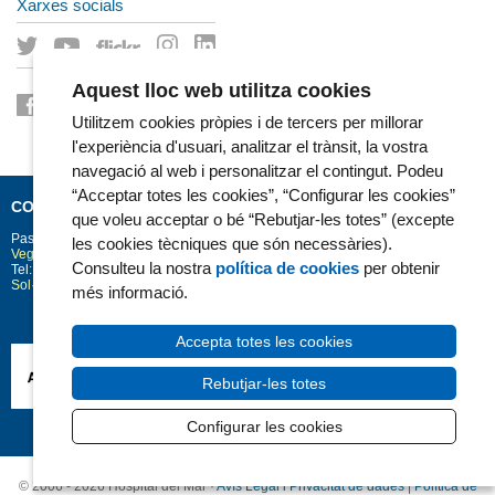
Xarxes socials
Aquest lloc web utilitza cookies
Utilitzem cookies pròpies i de tercers per millorar
l'experiència d'usuari, analitzar el trànsit, la vostra
navegació al web i personalitzar el contingut. Podeu
“Acceptar totes les cookies”, “Configurar les cookies”
CONTACTE
que voleu acceptar o bé “Rebutjar-les totes” (excepte
Passeig Marítim 25-29
Barcelona
08003
les cookies tècniques que són necessàries).
Vegeu la situació a Google Maps
Consulteu la nostra
política de cookies
per obtenir
Tel: 93 248 30 00 · Fax: 93 248 32 54
Sol·licitud d'informació
més informació.
Accepta totes les cookies
Rebutjar-les totes
Configurar les cookies
© 2006 - 2026 Hospital del Mar ·
Avís Legal i Privacitat de dades
|
Política de