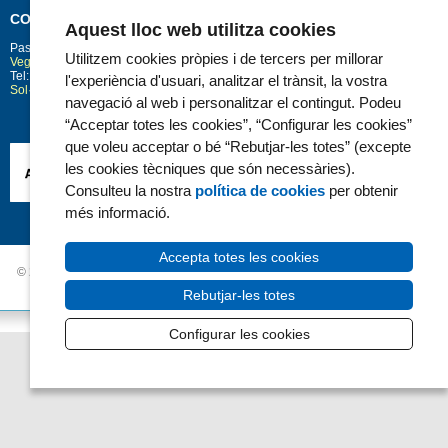
CONTACTE
Aquest lloc web utilitza cookies
Passeig Marítim 25-29
Barcelona
08003
Utilitzem cookies pròpies i de tercers per millorar
Vegeu la situació a Google Maps
Tel: 93 248 30 00 · Fax: 93 248 32 54
l'experiència d'usuari, analitzar el trànsit, la vostra
Sol·licitud d'informació
navegació al web i personalitzar el contingut. Podeu
“Acceptar totes les cookies”, “Configurar les cookies”
que voleu acceptar o bé “Rebutjar-les totes” (excepte
les cookies tècniques que són necessàries).
Consulteu la nostra
política de cookies
per obtenir
més informació.
Accepta totes les cookies
© 2006 - 2026 Hospital del Mar ·
Avís Legal i Privacitat de dades
|
Política de
Cookies
|
Accessibilitat
Rebutjar-les totes
Configurar les cookies