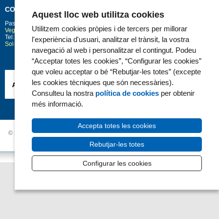
CONTACTE
Aquest lloc web utilitza cookies
Passeig Marítim 25-29
Barcelona
08003
Utilitzem cookies pròpies i de tercers per millorar
Vegeu la situació a Google Maps
Tel: 93 248 30 00 · Fax: 93 248 32 54
l'experiència d'usuari, analitzar el trànsit, la vostra
Sol·licitud d'informació
navegació al web i personalitzar el contingut. Podeu
“Acceptar totes les cookies”, “Configurar les cookies”
que voleu acceptar o bé “Rebutjar-les totes” (excepte
les cookies tècniques que són necessàries).
Consulteu la nostra
política de cookies
per obtenir
més informació.
Accepta totes les cookies
© 2006 - 2026 Hospital del Mar ·
Avís Legal i Privacitat de dades
|
Política de
Cookies
|
Accessibilitat
Rebutjar-les totes
Configurar les cookies