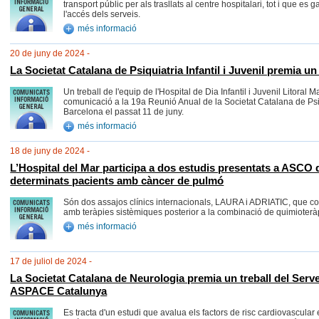
transport públic per als trasllats al centre hospitalari, tot i que es 
l'accés dels serveis.
més informació
20 de juny de 2024 -
La Societat Catalana de Psiquiatria Infantil i Juvenil premia un
Un treball de l'equip de l'Hospital de Dia Infantil i Juvenil Litoral 
comunicació a la 19a Reunió Anual de la Societat Catalana de Psiqu
Barcelona el passat 11 de juny.
més informació
18 de juny de 2024 -
L’Hospital del Mar participa a dos estudis presentats a ASCO 
determinats pacients amb càncer de pulmó
Són dos assajos clínics internacionals, LAURA i ADRIATIC, que con
amb teràpies sistèmiques posterior a la combinació de quimioterà
més informació
17 de juliol de 2024 -
La Societat Catalana de Neurologia premia un treball del Serve
ASPACE Catalunya
Es tracta d'un estudi que avalua els factors de risc cardiovascular 