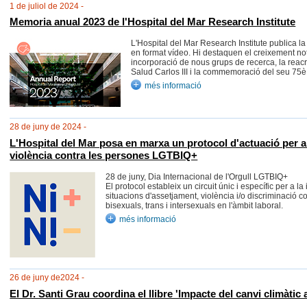
1 de juliol de 2024 -
Memoria anual 2023 de l'Hospital del Mar Research Institute
L'Hospital del Mar Research Institute publica 
en format vídeo. Hi destaquen el creixement nota
incorporació de nous grups de recerca, la reacred
Salud Carlos III i la commemoració del seu 75è 
més informació
28 de juny de 2024 -
L'Hospital del Mar posa en marxa un protocol d'actuació per a 
violència contra les persones LGTBIQ+
28 de juny, Dia Internacional de l'Orgull LGTBIQ+
El protocol estableix un circuit únic i específic per a la
situacions d'assetjament, violència i/o discriminació c
bisexuals, trans i intersexuals en l'àmbit laboral.
més informació
26 de juny de2024 -
El Dr. Santi Grau coordina el llibre 'Impacte del canvi climàtic a