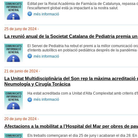
Editat per la Reial Acadèmia de Farmàcia de Catalunya, repassa 
l'escalfament global està ja impactant a la nostra salut.
més informació
25 de juny de 2024 -
La reunió anual de la Societat Catalana de Pediatria premia un 
El Servei de Pediatria ha rebut el premi a la millor comunicació ora
d'intents autolítics en població pediàtrica després de la pandèmi
més informació
21 de junio de 2024 -
La Unitat Multidisciplinària del Son rep la màxima acreditació
Neumología y Cirugía Torácica
Ha estat acreditada com a Unitat d'Alta Complexitat amb criteris d'
més informació
20 de juny de 2024 -
Afectacions a la mobilitat a l’Hospital del Mar per obres de p
Els treballs començaran el dia 25 de juny i acabaran el dia 28. En