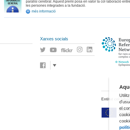
paràlisi cerebral. Aquest premi posa en valor la col·laboració entre
les persones integrades a la fundació.
més informació
Xarxes socials
Aque
Utili
Entitat col·labo
d'usua
el co
cooki
cooki
polít