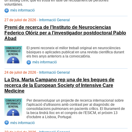
un assaig clínic que es troba en fase de reclutament de persones
voluntàries.
més informació
27 de juliol de 2026 -
Informació General
Premi de recerca de l’Instituto de Neurociencias
Federico Olóriz per a l’investigador postdoctoral Pablo
Abad
El premi reconeix el millor treball original en neurociències
bàsiques o aplicades publicat en una revista científica durant
els tres anys anteriors a la convocatòria.
més informació
24 de juliol de 2026 -
Informació General
La Dra. Marta Campano rep una de les beques de
recerca de la European Society of Intensive Care
Medicine
Per desenvolupar un projecte de recerca internacional sobre
l'aplicació d'ultrasons amb contrast per al diagnòstic de
consolidacions pulmonars en pacients crítics. El lliurament de
la beca tindrà lloc en el congrés de l'ESICM, el pròxim 13
d'octubre a Lisboa, Portugal.
més informació