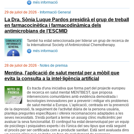
més informació
29 de juliol de 2026 -
Informació General
La Dra. Sònia Luque Pardos presidirà el grup de treball
en farmacocinètica i farmacodinàmica dels
antimicrobians de l’ESCMID
També ha estat seleccionada per liderar un grup de recerca de
la International Society of Antimicrobial Chemotherapy.
més informació
28 de juliol de 2026 -
Notes de premsa
Mentina, l’aplicació de salut mental per a mòbil que
evita la consulta a la intel·ligència artificial
Es tracta d'una iniciativa que forma part del projecte europeu
de recerca en salut mental MENTBEST, que proposa
intervencions comunitàries amb evidència demostrada i
tecnologies innovadores per a prevenir i mitigar els problemes
de salut mental a Europa. L'aplicació, centrada en la prevenció
de la depressió, fa seguiment de l'activitat diària de la persona usuària,
planteja preguntes específiques i ofereix recomanacions adaptades a les
seves necessitats. S'està portant a terme un assaig clínic multicèntric per
avaluar la seva funcionalitat. El contingut ha estat desenvolupat per un equip
de psicòlegs i psiquiatres experts i és l'única del seu tipus que està seguint
el procés per ser certificada com a producte sanitari. Està sent avaluada dins