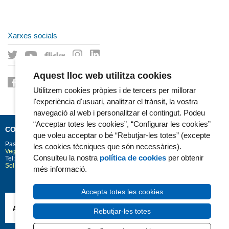
Xarxes socials
Aquest lloc web utilitza cookies
Utilitzem cookies pròpies i de tercers per millorar
l'experiència d'usuari, analitzar el trànsit, la vostra
navegació al web i personalitzar el contingut. Podeu
“Acceptar totes les cookies”, “Configurar les cookies”
CONTACTE
que voleu acceptar o bé “Rebutjar-les totes” (excepte
Passeig Marítim 25-29
Barcelona
08003
les cookies tècniques que són necessàries).
Vegeu la situació a Google Maps
Consulteu la nostra
política de cookies
per obtenir
Tel: 93 248 30 00 · Fax: 93 248 32 54
Sol·licitud d'informació
més informació.
Accepta totes les cookies
Rebutjar-les totes