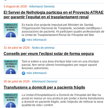
3 d'agost de 2026 -
Informació General
El Servei de Nefrologia participa en el Proyecto ATRAE
per garantir l’equitat en el trasplantament renal
Es tracta d'un projecte impulsat pel Ministeri de Sanitat,
l'Organización Nacional de Trasplante, societats científiques i
associacions de pacients. Hi participen quatre professionals de
la Unitat de Trasplantament Renal de l'Hospital del Mar.
més informació
31 de juliol de 2026 -
Notes de premsa
Consells per veure l'eclipsi solar de forma segura
Tant si estem a una àrea d'eclipsi total com en una d'eclipsi
parcial, fem servir ulleres homologades per seguir aquest
fenomen astronòmic.
més informació
30 de juliol de 2026 -
Informació General
Transfusions a domicili per a pacients fràgils
La Unitat d'Hospitalització a Domicili de l'Hospital del Mar ha
posat en marxa un nou protocol per portar a terme transfusions
a domicili en pacients fràgils, amb l'objectiu de millorar la seva
qualitat de vida i confort.