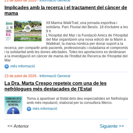
23 de juliol de 2026 -
Informació General
Implicades amb la recerca i el tractament del càncer de
mama
XII Marina WalkTrail, una jornada esportiva i
solidària. Parc Fluvial del Besós. 18 d'octubre a les
9 h
L'Hospital del Mar i la Fundació Amics de l'Hospital
del Mar organitzem una nova edició de la Marin a
Walktrail, la marxa nòrdica per donar suport a la
recerca, per compartir amb pacients, professionals i ciutadania el compromís
i la solidaritat amb les dones afectades. Totes les aportacions es destinaran
a la investigació en càncer de mama de l'Institut de Recerca de l'Hospital del
Mar.
més informació
23 de juliol de 2026 -
Informació General
La Dra. Marta Crespo repeteix com una de les
nefròlogues més destacades de l’Estat
Torna a aparèixer al llistat dels deu especialistes en Nefrologia
amb més reputació, elaborat per la consultora Merco.
més informació
<< Anterior
Siguiente >>