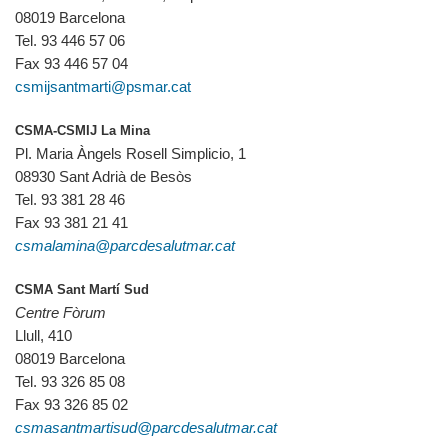
08019 Barcelona
Tel. 93 446 57 06
Fax 93 446 57 04
csmijsantmarti@psmar.cat
CSMA-CSMIJ La Mina
Pl. Maria Àngels Rosell Simplicio, 1
08930 Sant Adrià de Besòs
Tel. 93 381 28 46
Fax 93 381 21 41
csmalamina@parcdesalutmar.cat
CSMA Sant Martí Sud
Centre Fòrum
Llull, 410
08019 Barcelona
Tel. 93 326 85 08
Fax 93 326 85 02
csmasantmartisud@parcdesalutmar.cat