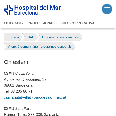
CIUTADANS
PROFESSIONALS
INFO CORPORATIVA
Portada
INAD
Processos assistencials
Atenció comunitària i programes especials
On estem
CSMIJ Ciutat Vella
Av. de les Drassanes, 17
08001 Barcelona
Tel. 93 295 86 71
csmijciutatvella@parcdesalutmar.cat
CSMIJ Sant Martí
Ramon Turró, 337-339, 3a planta