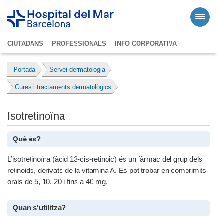
CIUTADANS
PROFESSIONALS
INFO CORPORATIVA
Portada
Servei dermatologia
Cures i tractaments dermatològics
Isotretinoïna
Què és?
L’isotretinoïna (àcid 13-cis-retinoic) és un fàrmac del grup dels
retinoids, derivats de la vitamina A. Es pot trobar en comprimits
orals de 5, 10, 20 i fins a 40 mg.
Quan s'utilitza?