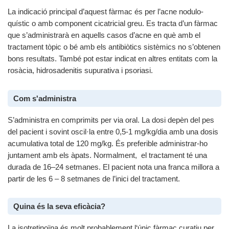
La indicació principal d’aquest fàrmac és per l’acne nodulo-
quístic o amb component cicatricial greu. Es tracta d’un fàrmac
que s’administrarà en aquells casos d’acne en què amb el
tractament tòpic o bé amb els antibiòtics sistèmics no s’obtenen
bons resultats. També pot estar indicat en altres entitats com la
rosàcia, hidrosadenitis supurativa i psoriasi.
Com s'administra
S’administra en comprimits per via oral. La dosi depèn del pes
del pacient i sovint oscil·la entre 0,5-1 mg/kg/dia amb una dosis
acumulativa total de 120 mg/kg. És preferible administrar-ho
juntament amb els àpats. Normalment, el tractament té una
durada de 16–24 setmanes. El pacient nota una franca millora a
partir de les 6 – 8 setmanes de l’inici del tractament.
Quina és la seva eficàcia?
La isotretinoïna és molt probablement l‘únic fàrmac curatiu per