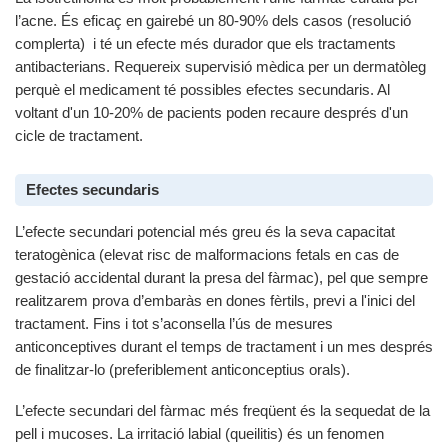
l’acne. És eficaç en gairebé un 80-90% dels casos (resolució
complerta) i té un efecte més durador que els tractaments
antibacterians. Requereix supervisió mèdica per un dermatòleg
perquè el medicament té possibles efectes secundaris. Al
voltant d'un 10-20% de pacients poden recaure després d'un
cicle de tractament.
Efectes secundaris
L’efecte secundari potencial més greu és la seva capacitat
teratogènica (elevat risc de malformacions fetals en cas de
gestació accidental durant la presa del fàrmac), pel que sempre
realitzarem prova d’embaràs en dones fèrtils, previ a l'inici del
tractament. Fins i tot s’aconsella l’ús de mesures
anticonceptives durant el temps de tractament i un mes després
de finalitzar-lo (preferiblement anticonceptius orals).
L’efecte secundari del fàrmac més freqüent és la sequedat de la
pell i mucoses. La irritació labial (queilitis) és un fenomen