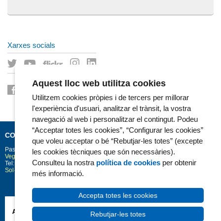
Xarxes socials
Aquest lloc web utilitza cookies
Utilitzem cookies pròpies i de tercers per millorar
l'experiència d'usuari, analitzar el trànsit, la vostra
navegació al web i personalitzar el contingut. Podeu
“Acceptar totes les cookies”, “Configurar les cookies”
CONTACTE
que voleu acceptar o bé “Rebutjar-les totes” (excepte
Passeig Marítim 25-29
Barcelona
08003
les cookies tècniques que són necessàries).
Vegeu la situació a Google Maps
Consulteu la nostra
política de cookies
per obtenir
Tel: 93 248 30 00 · Fax: 93 248 32 54
Sol·licitud d'informació
més informació.
Accepta totes les cookies
Rebutjar-les totes