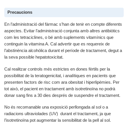
Precaucions
En l’administració del fàrmac s’han de tenir en compte diferents
aspectes. Evitar l’administració conjunta amb altres antibiòtics
com les tetraciclines, o bé amb suplements vitamínics que
continguin la vitamina A. Cal advertir que es requereix de
l’abstinència alcohòlica durant el període de tractament, degut a
la seva possible hepatotoxicitat.
Cal realitzar controls més estrictes en dones fèrtils per la
possibilitat de la teratogenicitat, i analítiques en pacients que
presenten factors de risc com ara obesitat i hiperlipèmies. Per
tot això, el pacient en tractament amb isotretinoïna no podrà
donar sang fins a 30 dies després de suspendre el tractament.
No és recomanable una exposició perllongada al sol o a
radiacions ultraviolades (UV) durant el tractament, ja que
l’isotretinoïna pot augmentar la sensibilitat de la pell al sol.