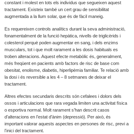
constant i molest en tots els individus que segueixen aquest
tractament. Existeix també un cert grau de sensibilitat
augmentada a la llum solar, que és de fàcil maneig.
Es requereixen controls analítics durant la seva administració,
fonamentalment de la funció hepàtica, nivells de triglicèrids i
colesterol perquè poden augmentar en sang, i dels enzims
musculars, tot i que molt rarament a les dosis habituals es
troben alteracions. Aquest efecte metabòlic és, generalment,
més freqüent en pacients amb factors de risc de base com
obesitat, enolisme, diabetis, hiperlipèmia familiar. Te relació amb
la dosi i és reversible a les 4 – 8 setmanes de deixar el
tractament.
Altres efectes secundaris descrits són cefalees i dolors dels
ossos i articulacions que rara vegada limiten una activitat física
o esportiva normal. Molt rarament s’han descrit casos
d’alteracions en l’estat d’ànim (depressió). Per això, és
important valorar aquests aspectes en persones de risc, previ a
l'inici del tractament.