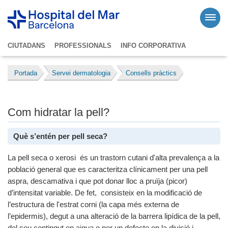
CIUTADANS
PROFESSIONALS
INFO CORPORATIVA
Portada
Servei dermatologia
Consells pràctics
Com hidratar la pell?
Què s’entén per pell seca?
La pell seca o xerosi és un trastorn cutani d'alta prevalença a la
població general que es caracteritza clínicament per una pell
aspra, descamativa i que pot donar lloc a pruïja (picor)
d’intensitat variable. De fet, consisteix en la modificació de
l’estructura de l'estrat corni (la capa més externa de
l’epidermis), degut a una alteració de la barrera lipídica de la pell,
del seu contingut en aigua o per un defecte en la divisió i