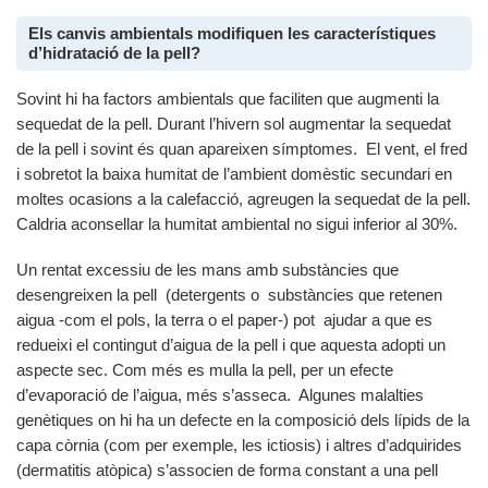
Els canvis ambientals modifiquen les característiques
d’hidratació de la pell?
Sovint hi ha factors ambientals que faciliten que augmenti la
sequedat de la pell. Durant l’hivern sol augmentar la sequedat
de la pell i sovint és quan apareixen símptomes. El vent, el fred
i sobretot la baixa humitat de l’ambient domèstic secundari en
moltes ocasions a la calefacció, agreugen la sequedat de la pell.
Caldria aconsellar la humitat ambiental no sigui inferior al 30%.
Un rentat excessiu de les mans amb substàncies que
desengreixen la pell (detergents o substàncies que retenen
aigua -com el pols, la terra o el paper-) pot ajudar a que es
redueixi el contingut d’aigua de la pell i que aquesta adopti un
aspecte sec. Com més es mulla la pell, per un efecte
d’evaporació de l’aigua, més s’asseca. Algunes malalties
genètiques on hi ha un defecte en la composició dels lípids de la
capa còrnia (com per exemple, les ictiosis) i altres d’adquirides
(dermatitis atòpica) s’associen de forma constant a una pell