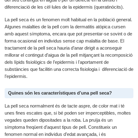
diferenciació de les cèl·lules de la epidermis (queratinòcits).
La pell seca és un fenomen molt habitual en la població general.
Algunes malalties de la pell com la dermatitis atòpica cursen
amb aquest símptoma, encara que pot presentar-se sovint o de
forma ocasional en individus sense cap malaltia de base. El
tractament de la pell seca hauria d’anar dirigit a aconseguir
millorar el contingut d’aigua de la pell mitjançant la recomposició
dels lípids fisiològics de l’epidermis i l'aportament de
substàncies que facilitin una correcta fisiologia i diferenciació de
l’epidermis.
Quines són les característiques d’una pell seca?
La pell seca normalment és de tacte aspre, de color mat i té
unes fines escates que, si bé poden ser imperceptibles, moltes
vegades queden dipositades a la roba. La pruïja és un
símptoma freqüent d’aquest tipus de pell. Constitueix un
fenomen normal en individus d’edat avançada, i és