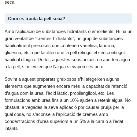
seca.
Com es tracta la pell seca?
Amb l’aplicació de substàncies hidratants o emol·lients. Hi ha un
gran ventall de “cremes hidratants”, un grup de substàncies
habitualment greixoses que contenen vaselina, lanolina,
glicerina, etc. que faciliten que la pell retingui el seu contingut
habitual d’aigua. De fet, aquestes substàncies no aporten aigua
a la pell, sinó eviten que l’aigua s’evapori i es perdi.
Sovint a aquest preparats greixosos s’hi afegeixen alguns
elements que augmenten encara més la capacitat de retenció
d’aigua com la urea, l’àcid làctic, propilenglicol, etc. Les
formulacions amb urea fins a un 10% ajuden a retenir aigua. No
obstant, a vegades la seva aplicació por causar pruïja per la
qual cosa, no s’aconsella l’aplicació de cremes amb
concentracions d’urea superiors a un 5% a la cara o a l’edat
infantil.