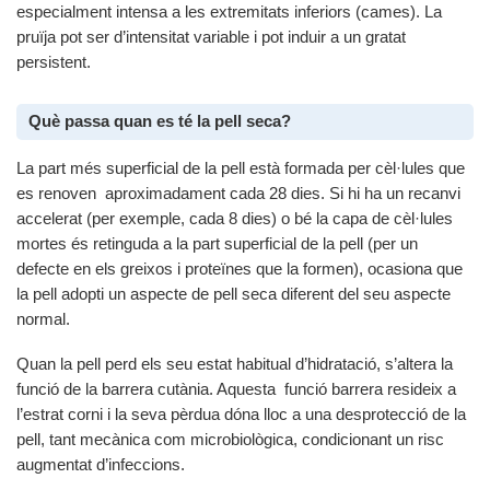
especialment intensa a les extremitats inferiors (cames). La
pruïja pot ser d’intensitat variable i pot induir a un gratat
persistent.
Què passa quan es té la pell seca?
La part més superficial de la pell està formada per cèl·lules que
es renoven aproximadament cada 28 dies. Si hi ha un recanvi
accelerat (per exemple, cada 8 dies) o bé la capa de cèl·lules
mortes és retinguda a la part superficial de la pell (per un
defecte en els greixos i proteïnes que la formen), ocasiona que
la pell adopti un aspecte de pell seca diferent del seu aspecte
normal.
Quan la pell perd els seu estat habitual d’hidratació, s’altera la
funció de la barrera cutània. Aquesta funció barrera resideix a
l’estrat corni i la seva pèrdua dóna lloc a una desprotecció de la
pell, tant mecànica com microbiològica, condicionant un risc
augmentat d’infeccions.