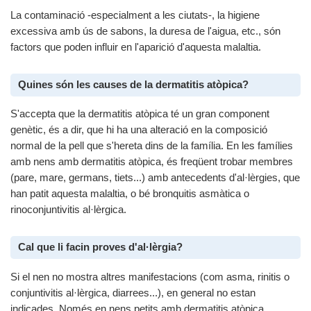
La contaminació -especialment a les ciutats-, la higiene
excessiva amb ús de sabons, la duresa de l'aigua, etc., són
factors que poden influir en l'aparició d'aquesta malaltia.
Quines són les causes de la dermatitis atòpica?
S'accepta que la dermatitis atòpica té un gran component
genètic, és a dir, que hi ha una alteració en la composició
normal de la pell que s'hereta dins de la família. En les famílies
amb nens amb dermatitis atòpica, és freqüent trobar membres
(pare, mare, germans, tiets...) amb antecedents d'al·lèrgies, que
han patit aquesta malaltia, o bé bronquitis asmàtica o
rinoconjuntivitis al·lèrgica.
Cal que li facin proves d'al·lèrgia?
Si el nen no mostra altres manifestacions (com asma, rinitis o
conjuntivitis al·lèrgica, diarrees...), en general no estan
indicades. Només en nens petits amb dermatitis atòpica