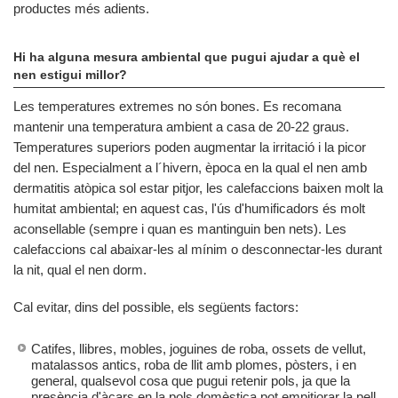
productes més adients.
Hi ha alguna mesura ambiental que pugui ajudar a què el
nen estigui millor?
Les temperatures extremes no són bones. Es recomana
mantenir una temperatura ambient a casa de 20-22 graus.
Temperatures superiors poden augmentar la irritació i la picor
del nen. Especialment a l´hivern, època en la qual el nen amb
dermatitis atòpica sol estar pitjor, les calefaccions baixen molt la
humitat ambiental; en aquest cas, l'ús d'humificadors és molt
aconsellable (sempre i quan es mantinguin ben nets). Les
calefaccions cal abaixar-les al mínim o desconnectar-les durant
la nit, qual el nen dorm.
Cal evitar, dins del possible, els següents factors:
Catifes, llibres, mobles, joguines de roba, ossets de vellut,
matalassos antics, roba de llit amb plomes, pòsters, i en
general, qualsevol cosa que pugui retenir pols, ja que la
presència d'àcars en la pols domèstica pot empitjorar la pell