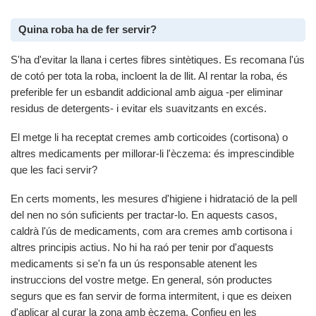
Quina roba ha de fer servir?
S'ha d'evitar la llana i certes fibres sintètiques. Es recomana l'ús
de cotó per tota la roba, incloent la de llit. Al rentar la roba, és
preferible fer un esbandit addicional amb aigua -per eliminar
residus de detergents- i evitar els suavitzants en excés.
El metge li ha receptat cremes amb corticoides (cortisona) o
altres medicaments per millorar-li l'èczema: és imprescindible
que les faci servir?
En certs moments, les mesures d'higiene i hidratació de la pell
del nen no són suficients per tractar-lo. En aquests casos,
caldrà l'ús de medicaments, com ara cremes amb cortisona i
altres principis actius. No hi ha raó per tenir por d'aquests
medicaments si se'n fa un ús responsable atenent les
instruccions del vostre metge. En general, són productes
segurs que es fan servir de forma intermitent, i que es deixen
d'aplicar al curar la zona amb èczema. Confieu en les