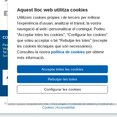
Aquest lloc web utilitza cookies
Utilitzem cookies pròpies i de tercers per millorar
l'experiència d'usuari, analitzar el trànsit, la vostra
navegació al web i personalitzar el contingut. Podeu
“Acceptar totes les cookies”, “Configurar les cookies”
CONTACTE
que voleu acceptar o bé “Rebutjar-les totes” (excepte
Passeig Marítim 25-29
Barcelona
08003
les cookies tècniques que són necessàries).
Vegeu la situació a Google Maps
Consulteu la nostra
política de cookies
per obtenir
Tel: 93 248 30 00 · Fax: 93 248 32 54
Sol·licitud d'informació
més informació.
Accepta totes les cookies
Rebutjar-les totes
Configurar les cookies
© 2006 - 2026 Hospital del Mar ·
Avís Legal i Privacitat de dades
|
Política de
Cookies
|
Accessibilitat