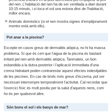
del nen. L'habitació del nen ha de ser ventilada a diari durant
10-15 minuts, i si toca el sol una estona dins de l'habitació,
millor encara.
Animals domèstics (si el nen mostra signes d'empitjorament
mentre està amb ells).
Pot anar a la piscina?
Excepte en casos greus de dermatitis atòpica, no hi ha massa
problema. Sí que és cert que l'aigua de la piscina és bastant
irritant pel nen amb dermatitis atòpica. Tanmateix, un bon
esbandida a la dutxa posterior i l'aplicació immediata d'una
crema hidratant poden contrarestar aquest efectes indesitjables
de les piscines. En cas de brots més greus d'èczema, pot ser
necessari interrompre temporalment l'activitat. Cal recordar que
l'exercici físic és molt positiu per la salut d'aquests nens, com
ho és per qualsevol altre.
Són bons el sol i els banys de mar?