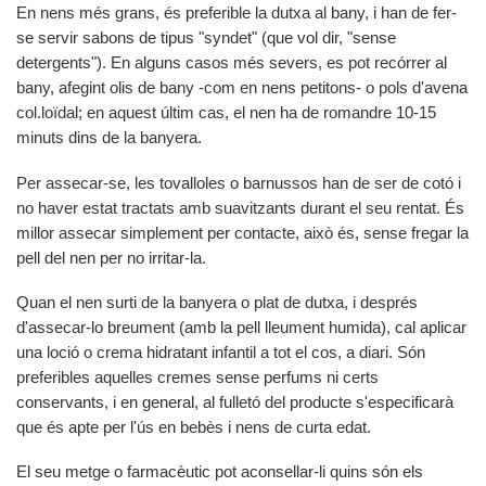
En nens més grans, és preferible la dutxa al bany, i han de fer-
se servir sabons de tipus "syndet" (que vol dir, "sense
detergents"). En alguns casos més severs, es pot recórrer al
bany, afegint olis de bany -com en nens petitons- o pols d'avena
col.loïdal; en aquest últim cas, el nen ha de romandre 10-15
minuts dins de la banyera.
Per assecar-se, les tovalloles o barnussos han de ser de cotó i
no haver estat tractats amb suavitzants durant el seu rentat. És
millor assecar simplement per contacte, això és, sense fregar la
pell del nen per no irritar-la.
Quan el nen surti de la banyera o plat de dutxa, i després
d'assecar-lo breument (amb la pell lleument humida), cal aplicar
una loció o crema hidratant infantil a tot el cos, a diari. Són
preferibles aquelles cremes sense perfums ni certs
conservants, i en general, al fulletó del producte s'especificarà
que és apte per l'ús en bebès i nens de curta edat.
El seu metge o farmacèutic pot aconsellar-li quins són els