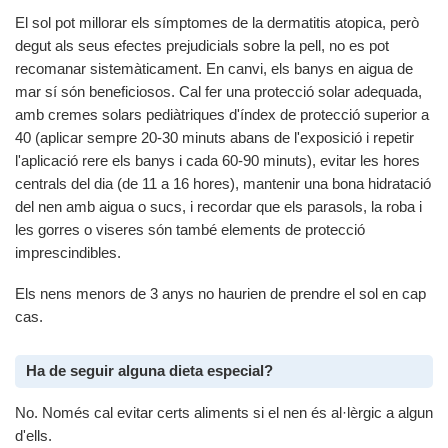
El sol pot millorar els símptomes de la dermatitis atopica, però
degut als seus efectes prejudicials sobre la pell, no es pot
recomanar sistemàticament. En canvi, els banys en aigua de
mar sí són beneficiosos. Cal fer una protecció solar adequada,
amb cremes solars pediàtriques d'índex de protecció superior a
40 (aplicar sempre 20-30 minuts abans de l'exposició i repetir
l'aplicació rere els banys i cada 60-90 minuts), evitar les hores
centrals del dia (de 11 a 16 hores), mantenir una bona hidratació
del nen amb aigua o sucs, i recordar que els parasols, la roba i
les gorres o viseres són també elements de protecció
imprescindibles.
Els nens menors de 3 anys no haurien de prendre el sol en cap
cas.
Ha de seguir alguna dieta especial?
No. Només cal evitar certs aliments si el nen és al·lèrgic a algun
d'ells.