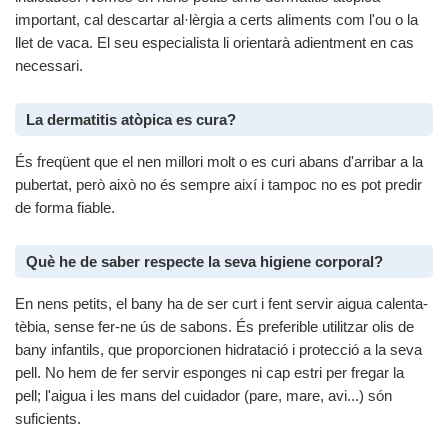
important, cal descartar al·lèrgia a certs aliments com l'ou o la
llet de vaca. El seu especialista li orientarà adientment en cas
necessari.
La dermatitis atòpica es cura?
És freqüent que el nen millori molt o es curi abans d'arribar a la
pubertat, però això no és sempre així i tampoc no es pot predir
de forma fiable.
Què he de saber respecte la seva higiene corporal?
En nens petits, el bany ha de ser curt i fent servir aigua calenta-
tèbia, sense fer-ne ús de sabons. És preferible utilitzar olis de
bany infantils, que proporcionen hidratació i protecció a la seva
pell. No hem de fer servir esponges ni cap estri per fregar la
pell; l'aigua i les mans del cuidador (pare, mare, avi...) són
suficients.