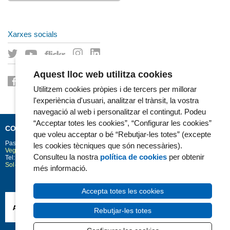
Xarxes socials
Aquest lloc web utilitza cookies
Utilitzem cookies pròpies i de tercers per millorar
l'experiència d'usuari, analitzar el trànsit, la vostra
navegació al web i personalitzar el contingut. Podeu
“Acceptar totes les cookies”, “Configurar les cookies”
CONTACTE
que voleu acceptar o bé “Rebutjar-les totes” (excepte
Passeig Marítim 25-29
Barcelona
08003
les cookies tècniques que són necessàries).
Vegeu la situació a Google Maps
Consulteu la nostra
política de cookies
per obtenir
Tel: 93 248 30 00 · Fax: 93 248 32 54
Sol·licitud d'informació
més informació.
Accepta totes les cookies
Rebutjar-les totes