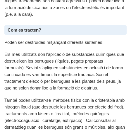
Alguns tractaments són bastant agressius i poden donar lloc a
la formació de cicatrius a zones on l‘efecte estètic és important
(p.e. a la cara).
Com es tracten?
Poden ser destruïdes mitjançant diferents sistemes:
Els més utilitzats són l’aplicació de substàncies químiques que
destrueixen les berrugues (líquids, pegats preparats i
formulats). Sovint s’apliquen substàncies en oclusió i de forma
continuada es van llimant la superfície tractada. Són el
tractament d’elecció per berrugues a les plantes dels peus, ja
que no solen donar lloc a la formació de cicatrius.
També poden utilitzar-se mètodes físics con la crioteràpia amb
nitrogen líquid (que destrueix les berrugues per efecte del fred),
tractaments amb làsers o fins i tot, mètodes quirúrgics
(electrocoagulació i curetatge, extirpació). Cal consultar al
dermatòleg quan les berrugues són grans o múltiples, així quan