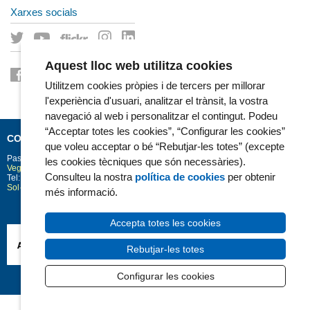
Xarxes socials
Aquest lloc web utilitza cookies
Utilitzem cookies pròpies i de tercers per millorar
l'experiència d'usuari, analitzar el trànsit, la vostra
navegació al web i personalitzar el contingut. Podeu
“Acceptar totes les cookies”, “Configurar les cookies”
CONTACTE
que voleu acceptar o bé “Rebutjar-les totes” (excepte
Passeig Marítim 25-29
Barcelona
08003
les cookies tècniques que són necessàries).
Vegeu la situació a Google Maps
Consulteu la nostra
política de cookies
per obtenir
Tel: 93 248 30 00 · Fax: 93 248 32 54
Sol·licitud d'informació
més informació.
Accepta totes les cookies
Rebutjar-les totes
Configurar les cookies