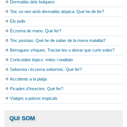
Dermatitis dels bolquers
Tinc un nen amb dermatitis atòpica. Què he de fer?
Els polls
Èczema de mans. Què fer?
Tinc psoriasi. Què he de saber de la meva malaltia?
Berrugues víriques. Tractar-les o deixar que curin soles?
Corticoides tòpics: mites i realitats
Seborrea i èczema seborreic. Què fer?
Accidents a la platja
Picades d'insectes. Què fer?
Viatges a països tropicals
QUI SOM