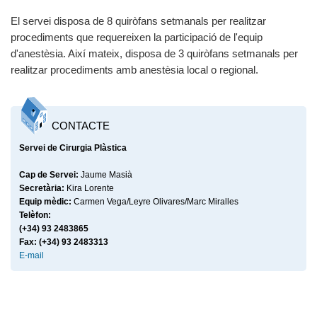
El servei disposa de 8 quiròfans setmanals per realitzar
procediments que requereixen la participació de l'equip
d'anestèsia. Així mateix, disposa de 3 quiròfans setmanals per
realitzar procediments amb anestèsia local o regional.
CONTACTE
Servei de Cirurgia Plàstica
Cap de Servei:
Jaume Masià
Secretària:
Kira Lorente
Equip mèdic:
Carmen Vega/Leyre Olivares/Marc Miralles
Telèfon:
(+34)
93 2483865
Fax: (+34) 93 2483313
E-mail