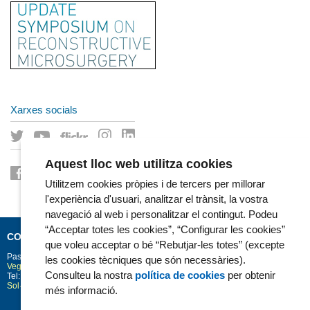
Xarxes socials
Aquest lloc web utilitza cookies
Utilitzem cookies pròpies i de tercers per millorar
l'experiència d'usuari, analitzar el trànsit, la vostra
navegació al web i personalitzar el contingut. Podeu
“Acceptar totes les cookies”, “Configurar les cookies”
CONTACTE
que voleu acceptar o bé “Rebutjar-les totes” (excepte
Passeig Marítim 25-29
Barcelona
08003
les cookies tècniques que són necessàries).
Vegeu la situació a Google Maps
Consulteu la nostra
política de cookies
per obtenir
Tel: 93 248 30 00 · Fax: 93 248 32 54
Sol·licitud d'informació
més informació.