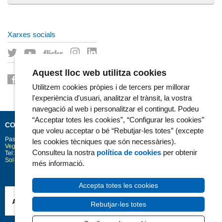
Xarxes socials
Aquest lloc web utilitza cookies
Utilitzem cookies pròpies i de tercers per millorar
l'experiència d'usuari, analitzar el trànsit, la vostra
navegació al web i personalitzar el contingut. Podeu
“Acceptar totes les cookies”, “Configurar les cookies”
CONTACTE
que voleu acceptar o bé “Rebutjar-les totes” (excepte
Passeig Marítim 25-29
Barcelona
08003
les cookies tècniques que són necessàries).
Vegeu la situació a Google Maps
Consulteu la nostra
política de cookies
per obtenir
Tel: 93 248 30 00 · Fax: 93 248 32 54
Sol·licitud d'informació
més informació.
Accepta totes les cookies
Rebutjar-les totes