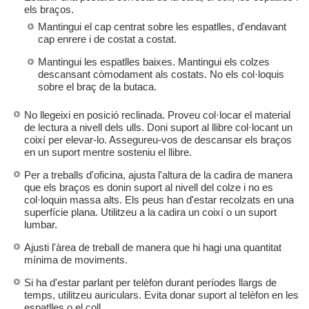
els braços.
Mantingui el cap centrat sobre les espatlles, d'endavant
cap enrere i de costat a costat.
Mantingui les espatlles baixes. Mantingui els colzes
descansant còmodament als costats. No els col·loquis
sobre el braç de la butaca.
No llegeixi en posició reclinada. Proveu col·locar el material
de lectura a nivell dels ulls. Doni suport al llibre col·locant un
coixí per elevar-lo. Assegureu-vos de descansar els braços
en un suport mentre sosteniu el llibre.
Per a treballs d'oficina, ajusta l'altura de la cadira de manera
que els braços es donin suport al nivell del colze i no es
col·loquin massa alts. Els peus han d'estar recolzats en una
superfície plana. Utilitzeu a la cadira un coixí o un suport
lumbar.
Ajusti l'àrea de treball de manera que hi hagi una quantitat
mínima de moviments.
Si ha d'estar parlant per telèfon durant períodes llargs de
temps, utilitzeu auriculars. Evita donar suport al telèfon en les
espatlles o el coll.