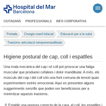
CIUTADANS
PROFESSIONALS
INFO CORPORATIVA
Portada
Cirurgia maxil·lofacial
Educació per a la salut
Trastorns articulació temporomandibular
Higiene postural de cap, coll i espatlles
Una mala mecànica del cap i el coll pot provocar una fatiga
muscular que produeixi cefalees i dolor mandibular. A més, els
músculs del cap i del coll són una font comuna de tensió quan
experimentem estrès emocional. Aquí es presenten alguns
suggeriments senzills que poden ser beneficiosos per a
minimitzar aquests trastorns.
Establir una postura correcta de la cara, el coll, les espatlles i