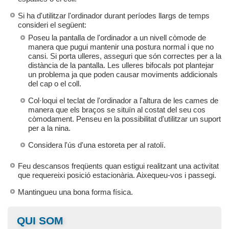
Si ha d'utilitzar l'ordinador durant períodes llargs de temps
consideri el següent:
Poseu la pantalla de l'ordinador a un nivell còmode de
manera que pugui mantenir una postura normal i que no
cansi. Si porta ulleres, asseguri que són correctes per a la
distància de la pantalla. Les ulleres bifocals pot plantejar
un problema ja que poden causar moviments addicionals
del cap o el coll.
Col·loqui el teclat de l'ordinador a l'altura de les cames de
manera que els braços se situïn al costat del seu cos
còmodament. Penseu en la possibilitat d'utilitzar un suport
per a la nina.
Considera l'ús d'una estoreta per al ratolí.
Feu descansos freqüents quan estigui realitzant una activitat
que requereixi posició estacionària. Aixequeu-vos i passegi.
Mantingueu una bona forma física.
QUI SOM