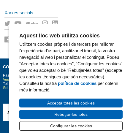
Xarxes socials
Aquest lloc web utilitza cookies
Utilitzem cookies pròpies i de tercers per millorar
l'experiència d'usuari, analitzar el trànsit, la vostra
navegació al web i personalitzar el contingut. Podeu
“Acceptar totes les cookies”, “Configurar les cookies”
CONTACTE
que voleu acceptar o bé “Rebutjar-les totes” (excepte
Passeig Marítim 25-29
Barcelona
08003
les cookies tècniques que són necessàries).
Vegeu la situació a Google Maps
Consulteu la nostra
política de cookies
per obtenir
Tel: 93 248 30 00 · Fax: 93 248 32 54
Sol·licitud d'informació
més informació.
Accepta totes les cookies
Rebutjar-les totes
Configurar les cookies