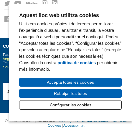
Aquest lloc web utilitza cookies
Utilitzem cookies pròpies i de tercers per millorar
l'experiència d'usuari, analitzar el trànsit, la vostra
navegació al web i personalitzar el contingut. Podeu
“Acceptar totes les cookies”, “Configurar les cookies”
CONTACTE
que voleu acceptar o bé “Rebutjar-les totes” (excepte
Passeig Marítim 25-29
Barcelona
08003
les cookies tècniques que són necessàries).
Vegeu la situació a Google Maps
Consulteu la nostra
política de cookies
per obtenir
Tel: 93 248 30 00 · Fax: 93 248 32 54
Sol·licitud d'informació
més informació.
Accepta totes les cookies
Rebutjar-les totes
Configurar les cookies
© 2006 - 2026 Hospital del Mar ·
Avís Legal i Privacitat de dades
|
Política de
Cookies
|
Accessibilitat