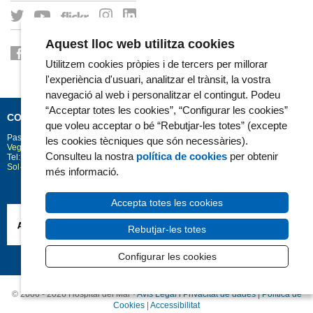
Aquest lloc web utilitza cookies
Utilitzem cookies pròpies i de tercers per millorar
l'experiència d'usuari, analitzar el trànsit, la vostra
navegació al web i personalitzar el contingut. Podeu
“Acceptar totes les cookies”, “Configurar les cookies”
CONTACTE
que voleu acceptar o bé “Rebutjar-les totes” (excepte
Passeig Marítim 25-29
Barcelona
08003
les cookies tècniques que són necessàries).
Vegeu la situació a Google Maps
Consulteu la nostra
política de cookies
per obtenir
Tel: 93 248 30 00 · Fax: 93 248 32 54
Sol·licitud d'informació
més informació.
Accepta totes les cookies
Rebutjar-les totes
Configurar les cookies
© 2006 - 2026 Hospital del Mar ·
Avís Legal i Privacitat de dades
|
Política de
Cookies
|
Accessibilitat