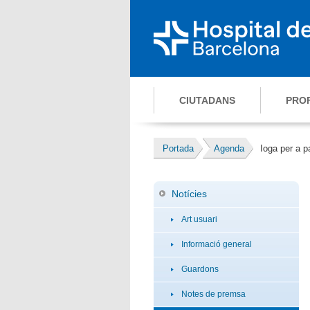
CIUTADANS
PRO
Portada
Agenda
Ioga per a p
Notícies
Art usuari
Informació general
Guardons
Notes de premsa