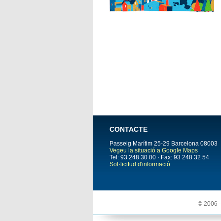
CONTACTE
Passeig Marítim 25-29
Barcelona
08003
Vegeu la situació a Google Maps
Tel: 93 248 30 00 · Fax: 93 248 32 54
Sol·licitud d'informació
© 2006 -