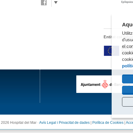
Aque
Utili
Entitat col·labo
d'usua
el co
cooki
cooki
polít
 2026 Hospital del Mar ·
Avís Legal i Privacitat de dades
|
Política de Cookies
|
Acce