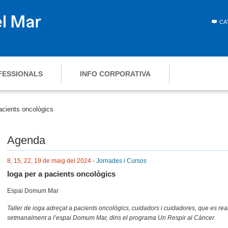
CA
FESSIONALS
INFO CORPORATIVA
acients oncològics
Agenda
8, 15, 22, 19 de maig del 2024 -
Jornades i Cursos
Ioga per a pacients oncològics
Espai Domum Mar
Taller de ioga adreçat a pacients oncològics, cuidadors i cuidadores, que es real
setmanalment a l’espai Domum Mar, dins el programa Un Respir al Càncer.