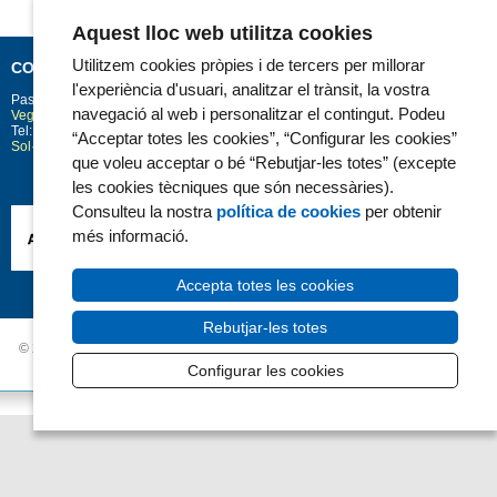
Aquest lloc web utilitza cookies
Utilitzem cookies pròpies i de tercers per millorar
CONTACTE
l'experiència d'usuari, analitzar el trànsit, la vostra
Passeig Marítim 25-29
Barcelona
08003
navegació al web i personalitzar el contingut. Podeu
Vegeu la situació a Google Maps
Tel: 93 248 30 00 · Fax: 93 248 32 54
“Acceptar totes les cookies”, “Configurar les cookies”
Sol·licitud d'informació
que voleu acceptar o bé “Rebutjar-les totes” (excepte
les cookies tècniques que són necessàries).
Consulteu la nostra
política de cookies
per obtenir
més informació.
Accepta totes les cookies
Rebutjar-les totes
© 2006 - 2026 Hospital del Mar ·
Avís Legal i Privacitat de dades
|
Política de
Cookies
|
Accessibilitat
Configurar les cookies