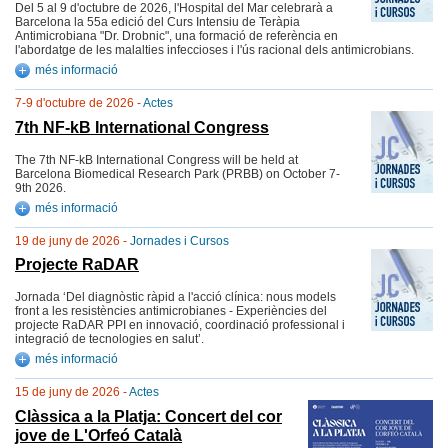
Del 5 al 9 d'octubre de 2026, l'Hospital del Mar celebrarà a
Barcelona la 55a edició del Curs Intensiu de Teràpia
Antimicrobiana "Dr. Drobnic", una formació de referència en
l'abordatge de les malalties infeccioses i l'ús racional dels antimicrobians.
més informació
7-9 d'octubre de 2026 -
Actes
7th NF-kB International Congress
The 7th NF-kB International Congress will be held at
Barcelona Biomedical Research Park (PRBB) on October 7-
9th 2026.
més informació
19 de juny de 2026 -
Jornades i Cursos
Projecte RaDAR
Jornada ‘Del diagnòstic ràpid a l'acció clínica: nous models
front a les resistències antimicrobianes - Experiències del
projecte RaDAR PPI en innovació, coordinació professional i
integració de tecnologies en salut’.
més informació
15 de juny de 2026 -
Actes
Clàssica a la Platja: Concert del cor
jove de L'Orfeó Català