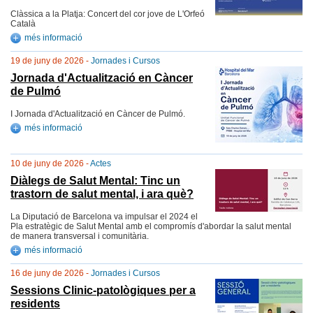
Clàssica a la Platja: Concert del cor jove de L'Orfeó
Català
més informació
19 de juny de 2026 -
Jornades i Cursos
Jornada d'Actualització en Càncer
de Pulmó
I Jornada d'Actualització en Càncer de Pulmó.
més informació
10 de juny de 2026 -
Actes
Diàlegs de Salut Mental: Tinc un
trastorn de salut mental, i ara què?
La Diputació de Barcelona va impulsar el 2024 el
Pla estratègic de Salut Mental amb el compromís d'abordar la salut mental
de manera transversal i comunitària.
més informació
16 de juny de 2026 -
Jornades i Cursos
Sessions Clinic-patològiques per a
residents