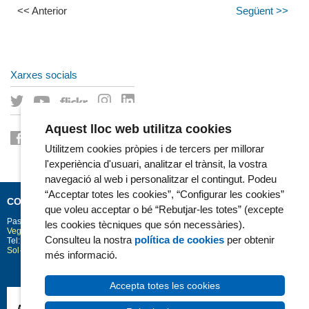
<< Anterior
Següent >>
Xarxes socials
Aquest lloc web utilitza cookies
Utilitzem cookies pròpies i de tercers per millorar
l'experiència d'usuari, analitzar el trànsit, la vostra
navegació al web i personalitzar el contingut. Podeu
“Acceptar totes les cookies”, “Configurar les cookies”
CONTACTE
que voleu acceptar o bé “Rebutjar-les totes” (excepte
Passeig Marítim 25-29
Barcelona
08003
les cookies tècniques que són necessàries).
Vegeu la situació a Google Maps
Consulteu la nostra
política de cookies
per obtenir
Tel: 93 248 30 00 · Fax: 93 248 32 54
Sol·licitud d'informació
més informació.
Accepta totes les cookies