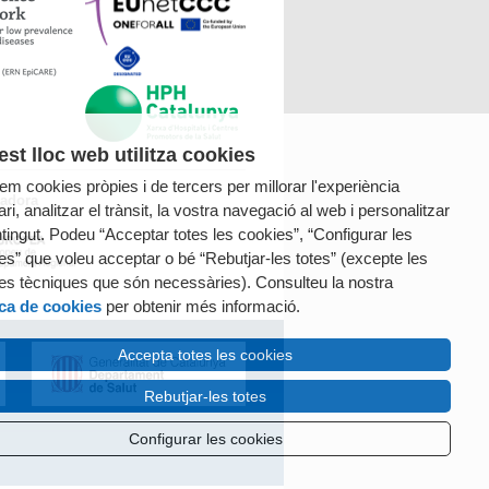
st lloc web utilitza cookies
tzem cookies pròpies i de tercers per millorar l'experiència
radora
ri, analitzar el trànsit, la vostra navegació al web i personalitzar
ntingut. Podeu “Acceptar totes les cookies”, “Configurar les
es” que voleu acceptar o bé “Rebutjar-les totes” (excepte les
es tècniques que són necessàries). Consulteu la nostra
ica de cookies
per obtenir més informació.
Accepta totes les cookies
Rebutjar-les totes
Configurar les cookies