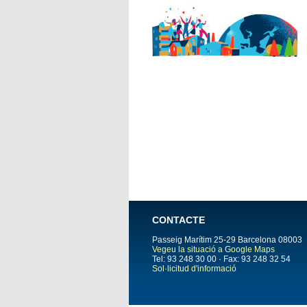
CONTACTE
Passeig Marítim 25-29
Barcelona
08003
Vegeu la situació a Google Maps
Tel: 93 248 30 00 · Fax: 93 248 32 54
Sol·licitud d'informació