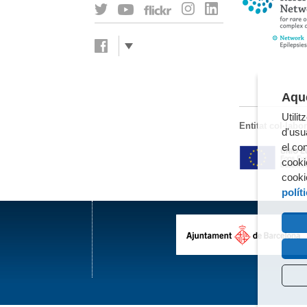
Aque
Utili
Entitat col·labo
d'usua
el co
cooki
cooki
polít