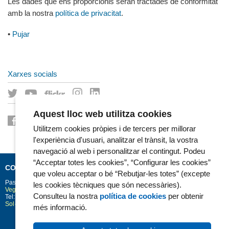
Les dades que ens proporcionis seran tractades de conformitat
amb la nostra
política de privacitat
.
•
Pujar
Xarxes socials
Aquest lloc web utilitza cookies
Utilitzem cookies pròpies i de tercers per millorar
l'experiència d'usuari, analitzar el trànsit, la vostra
navegació al web i personalitzar el contingut. Podeu
“Acceptar totes les cookies”, “Configurar les cookies”
CONTACTE
que voleu acceptar o bé “Rebutjar-les totes” (excepte
Passeig Marítim 25-29
Barcelona
08003
les cookies tècniques que són necessàries).
Vegeu la situació a Google Maps
Consulteu la nostra
política de cookies
per obtenir
Tel: 93 248 30 00 · Fax: 93 248 32 54
Sol·licitud d'informació
més informació.