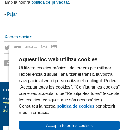
amb la nostra
política de privacitat
.
•
Pujar
Xarxes socials
Aquest lloc web utilitza cookies
Utilitzem cookies pròpies i de tercers per millorar
l'experiència d'usuari, analitzar el trànsit, la vostra
navegació al web i personalitzar el contingut. Podeu
“Acceptar totes les cookies”, “Configurar les cookies”
CONTACTE
que voleu acceptar o bé “Rebutjar-les totes” (excepte
Passeig Marítim 25-29
Barcelona
08003
les cookies tècniques que són necessàries).
Vegeu la situació a Google Maps
Consulteu la nostra
política de cookies
per obtenir
Tel: 93 248 30 00 · Fax: 93 248 32 54
Sol·licitud d'informació
més informació.
Accepta totes les cookies