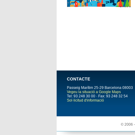
CONTACTE
Passeig Marítim 25-29
Barcelona
08003
Vegeu la situació a Google Maps
Tel: 93 248 30 00 · Fax: 93 248 32 54
Sol·licitud d'informació
© 2006 -