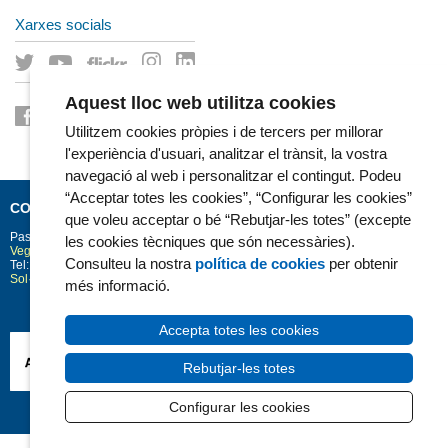
Xarxes socials
Aquest lloc web utilitza cookies
Utilitzem cookies pròpies i de tercers per millorar
l'experiència d'usuari, analitzar el trànsit, la vostra
navegació al web i personalitzar el contingut. Podeu
“Acceptar totes les cookies”, “Configurar les cookies”
CONTACTE
que voleu acceptar o bé “Rebutjar-les totes” (excepte
Passeig Marítim 25-29
Barcelona
08003
les cookies tècniques que són necessàries).
Vegeu la situació a Google Maps
Consulteu la nostra
política de cookies
per obtenir
Tel: 93 248 30 00 · Fax: 93 248 32 54
Sol·licitud d'informació
més informació.
Accepta totes les cookies
Rebutjar-les totes
Configurar les cookies