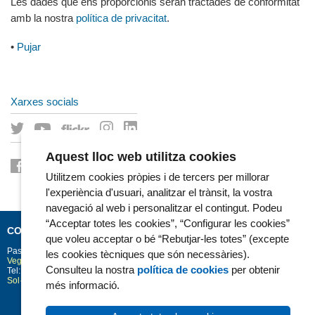
Les dades que ens proporcionis seran tractades de conformitat
amb la nostra
política de privacitat
.
•
Pujar
Xarxes socials
Aquest lloc web utilitza cookies
Utilitzem cookies pròpies i de tercers per millorar
l'experiència d'usuari, analitzar el trànsit, la vostra
navegació al web i personalitzar el contingut. Podeu
“Acceptar totes les cookies”, “Configurar les cookies”
CONTACTE
que voleu acceptar o bé “Rebutjar-les totes” (excepte
Passeig Marítim 25-29
Barcelona
08003
les cookies tècniques que són necessàries).
Vegeu la situació a Google Maps
Consulteu la nostra
política de cookies
per obtenir
Tel: 93 248 30 00 · Fax: 93 248 32 54
Sol·licitud d'informació
més informació.