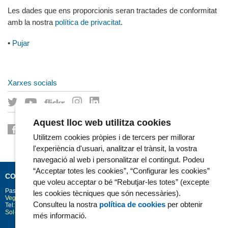
Les dades que ens proporcionis seran tractades de conformitat
amb la nostra
política de privacitat
.
•
Pujar
Xarxes socials
Aquest lloc web utilitza cookies
Utilitzem cookies pròpies i de tercers per millorar
l'experiència d'usuari, analitzar el trànsit, la vostra
navegació al web i personalitzar el contingut. Podeu
“Acceptar totes les cookies”, “Configurar les cookies”
CONTACTE
que voleu acceptar o bé “Rebutjar-les totes” (excepte
Passeig Marítim 25-29
Barcelona
08003
les cookies tècniques que són necessàries).
Vegeu la situació a Google Maps
Consulteu la nostra
política de cookies
per obtenir
Tel: 93 248 30 00 · Fax: 93 248 32 54
Sol·licitud d'informació
més informació.