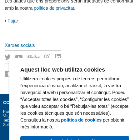
Les dades que ens proporcionis seran tractades de conformitat
amb la nostra
política de privacitat
.
•
Pujar
Xarxes socials
Aquest lloc web utilitza cookies
Utilitzem cookies pròpies i de tercers per millorar
l'experiència d'usuari, analitzar el trànsit, la vostra
navegació al web i personalitzar el contingut. Podeu
“Acceptar totes les cookies”, “Configurar les cookies”
CONTACTE
que voleu acceptar o bé “Rebutjar-les totes” (excepte
Passeig Marítim 25-29
Barcelona
08003
les cookies tècniques que són necessàries).
Vegeu la situació a Google Maps
Consulteu la nostra
política de cookies
per obtenir
Tel: 93 248 30 00 · Fax: 93 248 32 54
Sol·licitud d'informació
més informació.