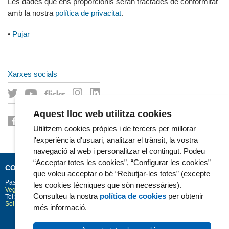
Les dades que ens proporcionis seran tractades de conformitat
amb la nostra
política de privacitat
.
•
Pujar
Xarxes socials
Aquest lloc web utilitza cookies
Utilitzem cookies pròpies i de tercers per millorar
l'experiència d'usuari, analitzar el trànsit, la vostra
navegació al web i personalitzar el contingut. Podeu
“Acceptar totes les cookies”, “Configurar les cookies”
CONTACTE
que voleu acceptar o bé “Rebutjar-les totes” (excepte
Passeig Marítim 25-29
Barcelona
08003
les cookies tècniques que són necessàries).
Vegeu la situació a Google Maps
Consulteu la nostra
política de cookies
per obtenir
Tel: 93 248 30 00 · Fax: 93 248 32 54
Sol·licitud d'informació
més informació.