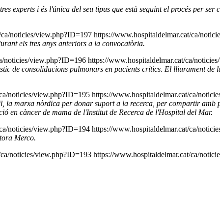
res experts i és l'única del seu tipus que està seguint el procés per ser
t/ca/noticies/view.php?ID=197
https://www.hospitaldelmar.cat/ca/noti
urant els tres anys anteriors a la convocatòria.
ca/noticies/view.php?ID=196
https://www.hospitaldelmar.cat/ca/notici
stic de consolidacions pulmonars en pacients crítics. El lliurament de 
t/ca/noticies/view.php?ID=195
https://www.hospitaldelmar.cat/ca/notic
, la marxa nòrdica per donar suport a la recerca, per compartir amb pa
ació en càncer de mama de l'Institut de Recerca de l'Hospital del Mar.
t/ca/noticies/view.php?ID=194
https://www.hospitaldelmar.cat/ca/notic
ltora Merco.
t/ca/noticies/view.php?ID=193
https://www.hospitaldelmar.cat/ca/notic