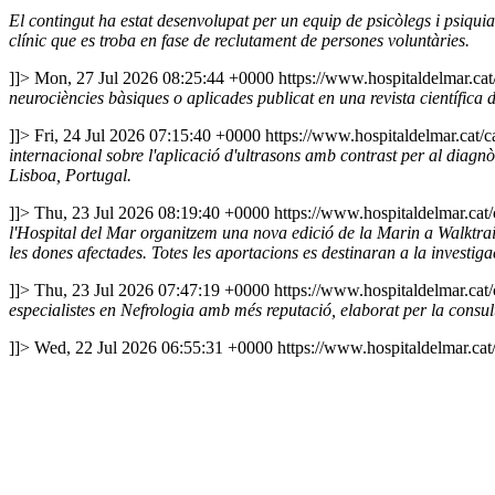
El contingut ha estat desenvolupat per un equip de psicòlegs i psiquiat
clínic que es troba en fase de reclutament de persones voluntàries.
]]>
Mon, 27 Jul 2026 08:25:44 +0000
https://www.hospitaldelmar.ca
neurociències bàsiques o aplicades publicat en una revista científica d
]]>
Fri, 24 Jul 2026 07:15:40 +0000
https://www.hospitaldelmar.cat/
internacional sobre l'aplicació d'ultrasons amb contrast per al diagnò
Lisboa, Portugal.
]]>
Thu, 23 Jul 2026 08:19:40 +0000
https://www.hospitaldelmar.ca
l'Hospital del Mar organitzem una nova edició de la Marin a Walktrail
les dones afectades. Totes les aportacions es destinaran a la investig
]]>
Thu, 23 Jul 2026 07:47:19 +0000
https://www.hospitaldelmar.ca
especialistes en Nefrologia amb més reputació, elaborat per la consu
]]>
Wed, 22 Jul 2026 06:55:31 +0000
https://www.hospitaldelmar.ca