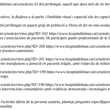
delmar.cat/ca/noticies
El dol perllongat, aquell que dura més de sis me
tives, la fluïdesa a la parla i l'habilitat visual i espacial són les cap
 dol perllongat en aquest grup de població a l'hora de fer-ne una avalua
at/ca/noticies/view.php?ID=202
https://www.hospitaldelmar.cat/ca/not
ues i associacions de pacients. Hi participen quatre professionals de la
t/ca/noticies/view.php?ID=200
https://www.hospitaldelmar.cat/ca/notic
est fenomen astronòmic.
/ca/noticies/view.php?ID=201
https://www.hospitaldelmar.cat/ca/notic
e transfusions a domicili en pacients fràgils, amb l'objectiu de millorar
t/ca/noticies/view.php?ID=199
https://www.hospitaldelmar.cat/ca/notic
erapy.
/ca/noticies/view.php?ID=198
https://www.hospitaldelmar.cat/ca/notic
ntervencions comunitàries amb evidència demostrada i tecnologies inn
l'activitat diària de la persona usuària, planteja preguntes específique
onalitat.