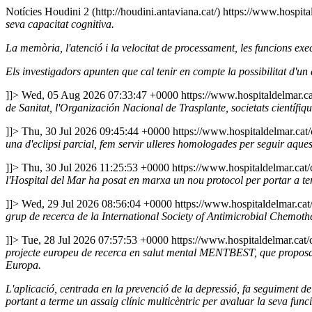
Notícies
Houdini 2 (http://houdini.antaviana.cat/)
https://www.hospital
seva capacitat cognitiva.
La memòria, l'atenció i la velocitat de processament, les funcions execu
Els investigadors apunten que cal tenir en compte la possibilitat d'un
]]>
Wed, 05 Aug 2026 07:33:47 +0000
https://www.hospitaldelmar.c
de Sanitat, l'Organización Nacional de Trasplante, societats científiq
]]>
Thu, 30 Jul 2026 09:45:44 +0000
https://www.hospitaldelmar.ca
una d'eclipsi parcial, fem servir ulleres homologades per seguir aqu
]]>
Thu, 30 Jul 2026 11:25:53 +0000
https://www.hospitaldelmar.cat
l'Hospital del Mar ha posat en marxa un nou protocol per portar a term
]]>
Wed, 29 Jul 2026 08:56:04 +0000
https://www.hospitaldelmar.ca
grup de recerca de la International Society of Antimicrobial Chemoth
]]>
Tue, 28 Jul 2026 07:57:53 +0000
https://www.hospitaldelmar.cat
projecte europeu de recerca en salut mental MENTBEST, que proposa i
Europa.
L'aplicació, centrada en la prevenció de la depressió, fa seguiment de 
portant a terme un assaig clínic multicèntric per avaluar la seva funci