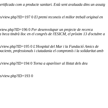
 certificada com a producte sanitari. Està sent avaluada dins un assaig
cies/view.php?ID=197
0
El premi reconeix el millor treball original en
es/view.php?ID=196
0
Per desenvolupar un projecte de recerca
la beca tindrà lloc en el congrés de l'ESICM, el pròxim 13 d'octubre a
ies/view.php?ID=195
0
L'Hospital del Mar i la Fundació Amics de
cients, professionals i ciutadania el compromís i la solidaritat amb
ies/view.php?ID=194
0
Torna a aparèixer al llistat dels deu
ies/view.php?ID=193
0