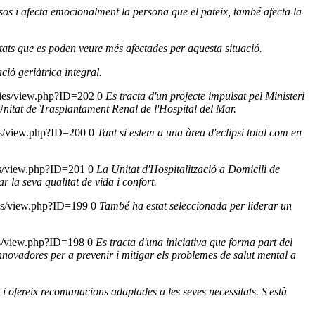
sos i afecta emocionalment la persona que el pateix, també afecta la
acitats que es poden veure més afectades per aquesta situació.
ció geriàtrica integral.
icies/view.php?ID=202
0
Es tracta d'un projecte impulsat pel Ministeri
 Unitat de Trasplantament Renal de l'Hospital del Mar.
ies/view.php?ID=200
0
Tant si estem a una àrea d'eclipsi total com en
ies/view.php?ID=201
0
La Unitat d'Hospitalització a Domicili de
 la seva qualitat de vida i confort.
ies/view.php?ID=199
0
També ha estat seleccionada per liderar un
ies/view.php?ID=198
0
Es tracta d'una iniciativa que forma part del
ovadores per a prevenir i mitigar els problemes de salut mental a
s i ofereix recomanacions adaptades a les seves necessitats. S'està