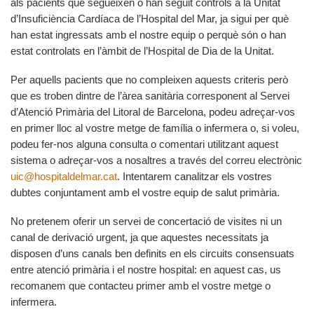
als pacients que segueixen o han seguit controls a la Unitat
d’Insuficiència Cardíaca de l’Hospital del Mar, ja sigui per què
han estat ingressats amb el nostre equip o perquè són o han
estat controlats en l’àmbit de l’Hospital de Dia de la Unitat.
Per aquells pacients que no compleixen aquests criteris però
que es troben dintre de l’àrea sanitària corresponent al Servei
d’Atenció Primària del Litoral de Barcelona, podeu adreçar-vos
en primer lloc al vostre metge de família o infermera o, si voleu,
podeu fer-nos alguna consulta o comentari utilitzant aquest
sistema o adreçar-vos a nosaltres a través del correu electrònic
uic@hospitaldelmar.cat
. Intentarem canalitzar els vostres
dubtes conjuntament amb el vostre equip de salut primària.
No pretenem oferir un servei de concertació de visites ni un
canal de derivació urgent, ja que aquestes necessitats ja
disposen d’uns canals ben definits en els circuits consensuats
entre atenció primària i el nostre hospital: en aquest cas, us
recomanem que contacteu primer amb el vostre metge o
infermera.