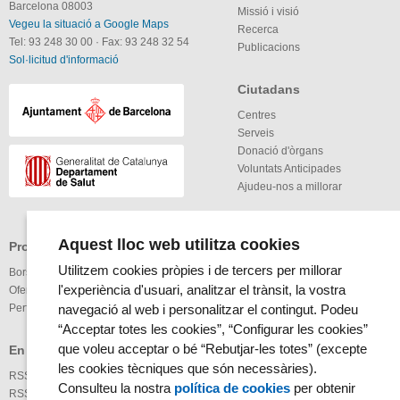
Barcelona 08003
Missió i visió
Vegeu la situació a Google Maps
Recerca
Tel: 93 248 30 00
·
Fax: 93 248 32 54
Publicacions
Sol·licitud d'informació
Ciutadans
Centres
Serveis
Donació d'òrgans
Voluntats Anticipades
Ajudeu-nos a millorar
Aquest lloc web utilitza cookies
Professionals
Altres
Utilitzem cookies pròpies i de tercers per millorar
Borsa de treball
Enllaços
l'experiència d'usuari, analitzar el trànsit, la vostra
Oferta Pública
Nota Legal
Perfil del Contractant
Mapa Web
navegació al web i personalitzar el contingut. Podeu
Accessibilitat
“Acceptar totes les cookies”, “Configurar les cookies”
Glossari
que voleu acceptar o bé “Rebutjar-les totes” (excepte
En xarxa
les cookies tècniques que són necessàries).
RSS Notícies
Consulteu la nostra
política de cookies
per obtenir
RSS Agenda