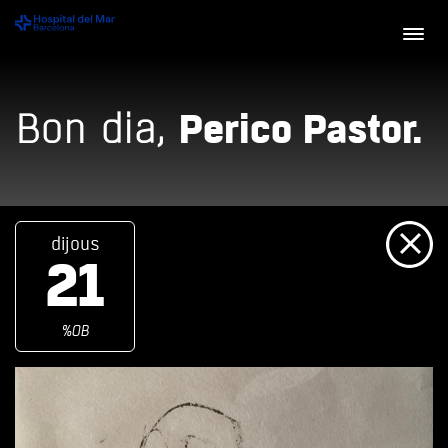
Perico Pastor.
Bon dia,
dijous
21
%OB