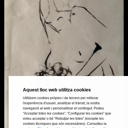
Aquest lloc web utilitza cookies
Aquest lloc web utilitza cookies
Utilitzem cookies pròpies i de tercers per millorar
Utilitzem cookies pròpies i de tercers per millorar
l'experiència d'usuari, analitzar el trànsit, la vostra
l'experiència d'usuari, analitzar el trànsit, la vostra
navegació al web i personalitzar el contingut. Podeu
navegació al web i personalitzar el contingut. Podeu
“Acceptar totes les cookies”, “Configurar les cookies” que
“Acceptar totes les cookies”, “Configurar les cookies” que
voleu acceptar o bé “Rebutjar-les totes” (excepte les
voleu acceptar o bé “Rebutjar-les totes” (excepte les
cookies tècniques que són necessàries). Consulteu la
cookies tècniques que són necessàries). Consulteu la