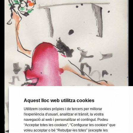
Aquest lloc web utilitza cookies
Aquest lloc web utilitza cookies
Utilitzem cookies pròpies i de tercers per millorar
Utilitzem cookies pròpies i de tercers per millorar
l'experiència d'usuari, analitzar el trànsit, la vostra
l'experiència d'usuari, analitzar el trànsit, la vostra
navegació al web i personalitzar el contingut. Podeu
navegació al web i personalitzar el contingut. Podeu
“Acceptar totes les cookies”, “Configurar les cookies” que
“Acceptar totes les cookies”, “Configurar les cookies” que
voleu acceptar o bé “Rebutjar-les totes” (excepte les
voleu acceptar o bé “Rebutjar-les totes” (excepte les