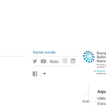
Xarxes socials
Aque
Utili
Entitat col·labo
d'usua