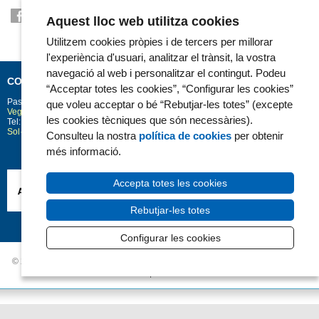
Aquest lloc web utilitza cookies
Utilitzem cookies pròpies i de tercers per millorar
l'experiència d'usuari, analitzar el trànsit, la vostra
navegació al web i personalitzar el contingut. Podeu
CONTACTE
“Acceptar totes les cookies”, “Configurar les cookies”
Passeig Marítim 25-29
Barcelona
08003
que voleu acceptar o bé “Rebutjar-les totes” (excepte
Vegeu la situació a Google Maps
les cookies tècniques que són necessàries).
Tel: 93 248 30 00 · Fax: 93 248 32 54
Sol·licitud d'informació
Consulteu la nostra
política de cookies
per obtenir
més informació.
Accepta totes les cookies
Rebutjar-les totes
Configurar les cookies
© 2006 - 2026 Hospital del Mar ·
Avís Legal i Privacitat de dades
|
Política de
Cookies
|
Accessibilitat