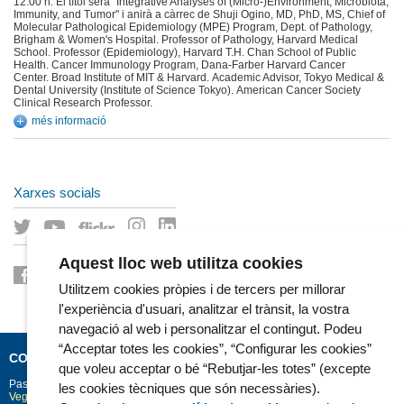
12:00 h. El títol serà "Integrative Analyses of (Micro-)Environment, Microbiota,
Immunity, and Tumor" i anirà a càrrec de Shuji Ogino, MD, PhD, MS, Chief of
Molecular Pathological Epidemiology (MPE) Program, Dept. of Pathology,
Brigham & Women's Hospital. Professor of Pathology, Harvard Medical
School. Professor (Epidemiology), Harvard T.H. Chan School of Public
Health. Cancer Immunology Program, Dana-Farber Harvard Cancer
Center. Broad Institute of MIT & Harvard. Academic Advisor, Tokyo Medical &
Dental University (Institute of Science Tokyo). American Cancer Society
Clinical Research Professor.
més informació
Xarxes socials
Aquest lloc web utilitza cookies
Utilitzem cookies pròpies i de tercers per millorar
l'experiència d'usuari, analitzar el trànsit, la vostra
navegació al web i personalitzar el contingut. Podeu
“Acceptar totes les cookies”, “Configurar les cookies”
CONTACTE
que voleu acceptar o bé “Rebutjar-les totes” (excepte
Passeig Marítim 25-29
Barcelona
08003
les cookies tècniques que són necessàries).
Vegeu la situació a Google Maps