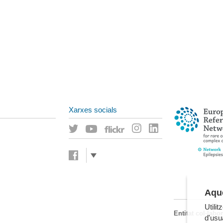
Xarxes socials
Aque
Utili
Entitat col·labo
d'usua