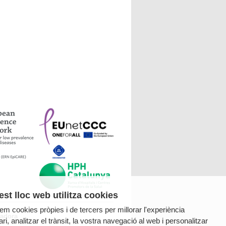
st lloc web utilitza cookies
tzem cookies pròpies i de tercers per millorar l'experiència
radora
ri, analitzar el trànsit, la vostra navegació al web i personalitzar